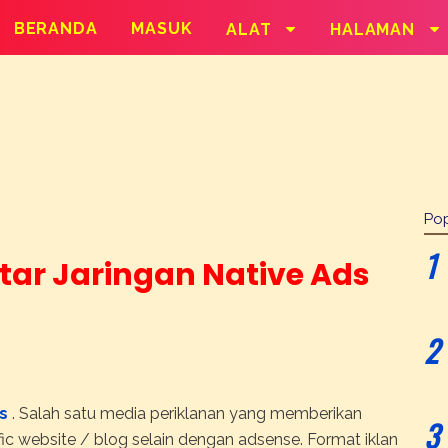
BERANDA
MASUK
ALAT
HALAMAN
Pop
ftar Jaringan Native Ads
s
. Salah satu media periklanan yang memberikan
c website / blog selain dengan adsense. Format iklan