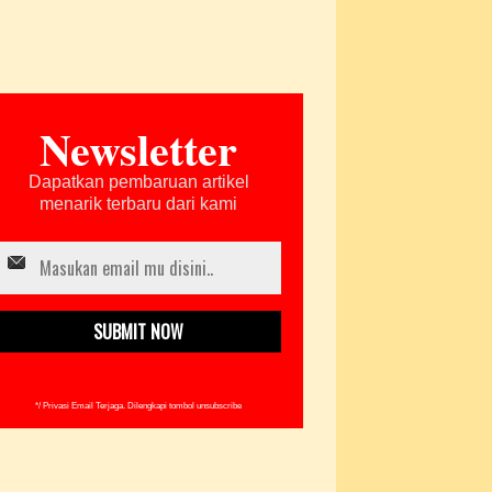
Newsletter
Dapatkan pembaruan artikel
menarik terbaru dari kami
*/ Privasi Email Terjaga. Dilengkapi tombol unsubscribe