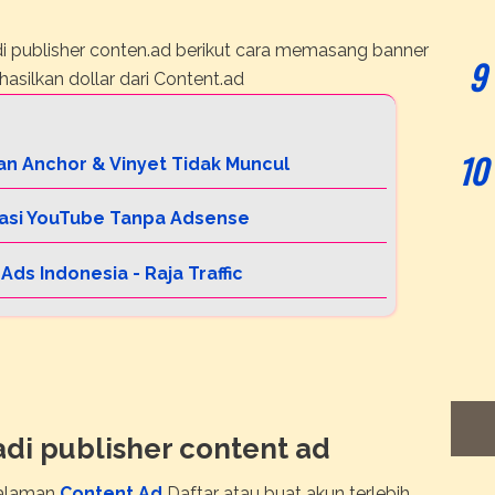
adi publisher conten.ad berikut cara memasang banner
asilkan dollar dari Content.ad
an Anchor & Vinyet Tidak Muncul
sasi YouTube Tanpa Adsense
Ads Indonesia - Raja Traffic
di publisher content ad
halaman
Content.Ad
Daftar atau buat akun terlebih