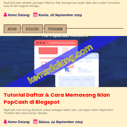
PayClick.com adalah jaringan Native Ads, beroperasi sejak 2010, dan sudah tersebar
luas di 107 negara denga…
Kemz Dalang
Kamis, 26 September 2019
AFILIASI
BLOGGING
PERIKLANAN
Tutorial Daftar & Cara Memasang Iklan
PopCash di Blogspot
PopCash.net sering disebut sebut sebagai salah satu Jaringan iklan PopUnder
Terbaik dari sejenisnya. diseba…
Kemz Dalang
Selasa, 24 September 2019