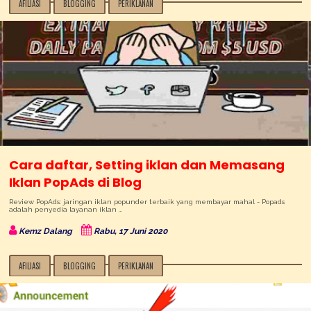
AFILIASI
BLOGGING
PERIKLANAN
Cara daftar, Setting iklan dan Memasang
Iklan PopAds di Blog
Review PopAds: jaringan iklan popunder terbaik yang membayar mahal - Popads
adalah penyedia layanan iklan …
Kemz Dalang
Rabu, 17 Juni 2020
AFILIASI
BLOGGING
PERIKLANAN