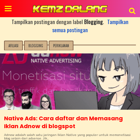
Tampilkan postingan dengan label
Blogging
.
Tampilkan
semua postingan
AFILIASI
BLOGGING
PERIKLANAN
Native Ads: Cara daftar dan Memasang
Iklan Adnow di blogspot
Adnow adalah salah satu jaringan Iklan Native yang populer untuk memonetisasi
blog selain dari adsense. Jik…